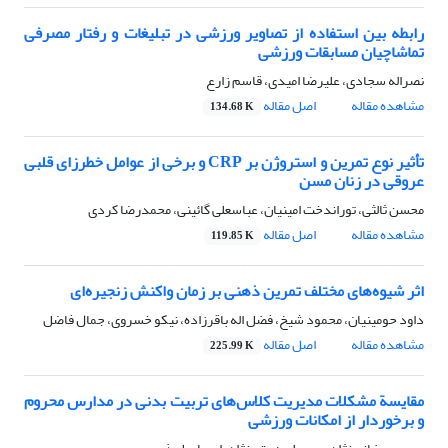
رابطه بین استفاده از تصاویر ورزشی در تبلیغات و رفتار مصرفی
تماشاچیان مسابقات ورزشی
نصراله سجادی، علیرضا امیدی، قاسم زارع
مشاهده مقاله
اصل مقاله
134.68 K
تأثیر نوع تمرین و استروژن بر CRP و برخی از عوامل خطرزای قلبی
عروقی در زنان مسن
محسن ثالثی، توراندخت امینیان، عباسعلی گائینی، محمدرضا کردی
مشاهده مقاله
اصل مقاله
119.85 K
اثر شیوه‌های مختلف تمرین ذهنی بر زمان واکنش زنجیره‌ای
داود حومینیان، محمود شیخ، فضل اله باقرزاده، نیکو خسروی، جمال فاضل
مشاهده مقاله
اصل مقاله
225.99 K
مقایسة مشکلات مدیریت کلاس‌های تربیت بدنی در مدارس محروم
و برخوردار از امکانات ورزشی