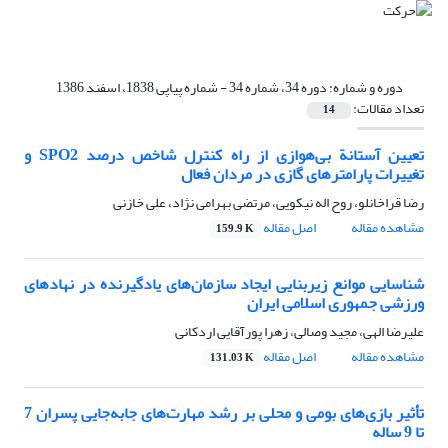
دوره و شماره:
دوره 34، شماره 34 - شماره پیاپی 1838، اسفند 1386
تعداد مقالات:
14
تعیین آستانة بی‌هوازی از راه کنترل شاخص درصد SPO2 و
تغییرات پارامترهای گازی در مردان فعال
رضا قراخانلو، روح اله نیکویی، مرتضی بهرامی نژاد، علی خازنی
مشاهده مقاله
اصل مقاله
159.9 K
شناسایی موانع زیربنایی ایجاد سازمان‌های یادگیرنده در نهادهای
ورزشی جمهوری اسلامی ایران
علیرضا الهی، مجید وصالی، زهرا پورآقایی اردکانی
مشاهده مقاله
اصل مقاله
131.03 K
تأثیر بازی‌های بومی و محلی بر رشد مهارت‌های جابه‌جایی پسران 7
تا 9 ساله