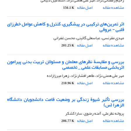
رحیم رمضانی نژاد، مهر علی همتی نژاد، اسماعیل ذبیحی
مشاهده مقاله
اصل مقاله
156.1 K
اثر تمرین‌های ترکیبی در پیشگیری، کنترل و کاهش عوامل خطرزای
قلبی - عروقی
مهدی مقرنسی، عباسعلی گائینی، محسن غفرانی
مشاهده مقاله
اصل مقاله
201.25 K
بررسی و مقایسة نظرهای معلمان و مسئولان تربیت بدنی پیرامون
اثربخشی مسابقات علمی _ تخصصی
مهر علی همتی نژاد، طاهر افشارنژاد، زهرا میرزازاده
مشاهده مقاله
اصل مقاله
210.96 K
بررسی تأثیر شیوة زندگی بر وضعیت قامت دانشجویان دانشگاه
الزهرا (س)
پروانه نظرعلی، آمنه رضوی، سارا کشکر
مشاهده مقاله
اصل مقاله
206.77 K