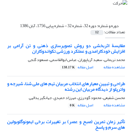
دوره و شماره:
دوره 32، شماره 32 - شماره پیاپی 1756، آبان 1386
تعداد مقالات:
12
مقایسة اثربخشی دو روش تصویرسازی ذهنی و تن آرامی بر
افزایش خودکارامدی و عملکرد ورزشی تکواندوکاران
محمد نریمانی، سعید آریاپوران، عباس ابوالقاسمی، مسعود گنجی
مشاهده مقاله
اصل مقاله
138.17 K
طراحی و تبیین معیارهای انتخاب مربیان تیم های ملی شنا، شیرجه و
واترپلو از دیدگاه مربیان این رشته
محسن شفیعی، محمود گودرزی، مهرزاد حمیدی، جهانگیر یدالهی
مشاهده مقاله
اصل مقاله
0 K
تأثیر زمان تمرین (صبح و عصر) بر تغییرات برخی ایمونوگلوبولین
های سرم و پاسخ