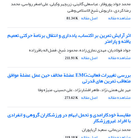
محمد جواد پوروقار، عباسعلی گائینی، زریچهر وکیلی، علی اصغر رواسی، محمد
رضا کردی، داریوش شیخ الاسلامی وطنی
مشاهده مقاله
اصل مقاله
81.34 K
اثر آرایش تمرین بر اکتساب، یادداری و انتقال برنامة حرکتی تعمیم
یافته و پارامتر
جواد فولادیان، مهدی نمازی زاده، محمود شیخ، فضل اله باقرزاده
مشاهده مقاله
اصل مقاله
211.91 K
بررسی تغییرات فعالیتEMG عضلة مخالف حین عمل عضلة موافق
متعاقب تمرین های قدرتی
مهر علی همتی نژاد، طاهر افشارنژاد، علی حسینی، منیژه وفا
مشاهده مقاله
اصل مقاله
273.62 K
مقایسة خودکارامدی و تحمل ابهام در ورزشکاران گروهی و انفرادی
با افراد غیرورزشکار
محمد نریمانی، سعید آریاپوران
مشاهده مقاله
اصل مقاله
119.18 K