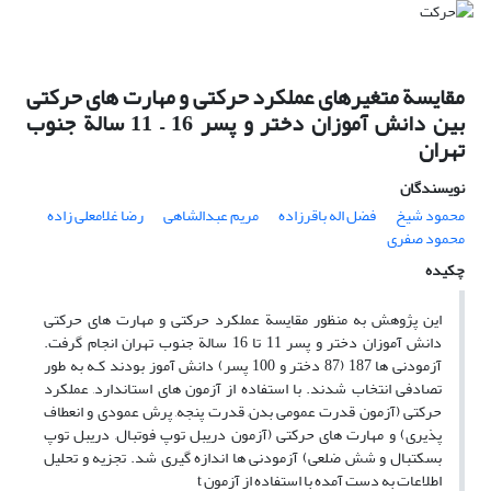
مقایسة متغیرهای عملکرد حرکتی و مهارت های حرکتی
بین دانش آموزان دختر و پسر 16 – 11 سالة جنوب
تهران
نویسندگان
محمود شیخ
فضل اله باقرزاده
مریم عبدالشاهی
رضا غلامعلی زاده
محمود صفری
چکیده
این پژوهش به منظور مقایسة عملکرد حرکتی و مهارت های حرکتی
دانش آموزان دختر و پسر 11 تا 16 سالة جنوب تهران انجام گرفت.
آزمودنی ها 187 (87 دختر و 100 پسر) دانش آموز بودند کـه به طور
تصادفی انتخاب شدند. با استفاده از آزمون های استاندارد, عملکرد
حرکتی (آزمون قدرت عمومی بدن, قدرت پنجه, پرش عمودی و انعطاف
پذیری) و مهارت های حرکتی (آزمون دریبل توپ فوتبال, دریبل توپ
بسکتبال و شش ضلعی) آزمودنی ها اندازه گیری شد. تجزیه و تحلیل
اطلاعات به دست آمده با استفاده از آزمون t