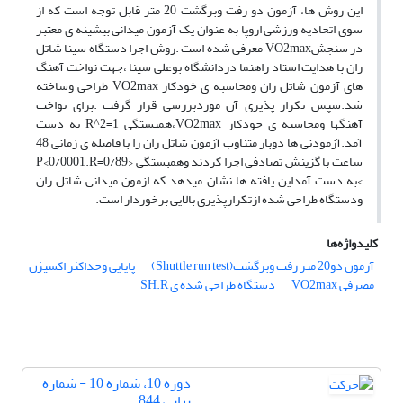
این روش ها، آزمون دو رفت وبرگشت 20 متر قابل توجه است که از
سوی اتحادیه ورزشی اروپا به عنوان یک آزمون میدانی بیشینه ی معتبر
در سنجشVO2max معرفی شده است .روش اجرا دستگاه سینا شاتل
ران با هدایت استاد راهنما دردانشگاه بوعلی سینا ،جهت نواخت آهنگ
های آزمون شاتل ران ومحاسبه ی خودکار VO2max طراحی وساخته
شد.سپس تکرار پذیری آن موردبررسی قرار گرفت .برای نواخت
آهنگها ومحاسبه ی خودکار VO2max،همبستگی R^2=1 به دست
آمد.آزمودنی ها دوبار متناوب آزمون شاتل ران را با فاصله ی زمانی 48
ساعت با گزینش تصادفی اجرا کردند وهمبستگی ‹P<0/0001.R=0/89
›به دست آمداین یافته ها نشان میدهد که ازمون میدانی شاتل ران
ودستگاه طراحی شده ازتکرارپذیری بالایی برخوردار است.
کلیدواژه‌ها
آزمون دو20 متر رفت وبرگشت(Shuttle run test)
پایایی وحداکثر اکسیژن
مصرفی VO2max
دستگاه طراحی شده ی SH.R
دوره 10، شماره 10 - شماره
پیاپی 844