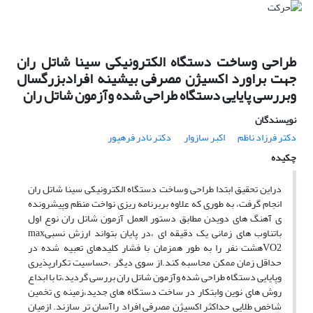
طراحی وساخت دستگاه الکترونیکی سینا شاتل ران
جهت براورد اکسیژن مصرفی بیشینه افرادبزرگسال
وبررسی پایایی دستگاه طراحی شده وآزمون شاتل ران
نویسندگان
دکتر فرزاد ناظم
اکبر سازوار
دکتر نادر فرهپور
چکیده
دراین تحقیق ابتدا طراحی وساخت دستگاه الکترونیکی سینا شاتل ران
انجام گرفت، به طوری که علاوه بربرنامه ریزی نواخت منظم وپیشرونده
ی آهنگ های دویدن مطابق دستور العمل آزمون شاتل ران نوع اول
باتناوب های زمانی یک دقیقه ای ،در پایان بتواند ارزش نسبیmax
VO2هشت نفر را به طور همزمان با فشار کلیدهای تعبیه شده در
حداقل زمان ممکن محاسبه کند.از سوی دیگر ،حساسیت تکرارپذیری
وپایایی دستگاه طراحی شده وآزمون شاتل ران بررسی گردید،تا با ابداع
روش های نوین وابتکار در ساخت دستگاه های جدید،زمینه ی تخمین
شاخص طلایی حداکثر اکسیژن مصرفی افراد راآسان تر سازند. ازمیان